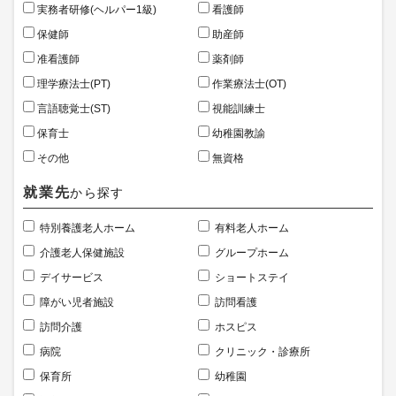
実務者研修(ヘルパー1級)
看護師
保健師
助産師
准看護師
薬剤師
理学療法士(PT)
作業療法士(OT)
言語聴覚士(ST)
視能訓練士
保育士
幼稚園教諭
その他
無資格
就業先
から探す
特別養護老人ホーム
有料老人ホーム
介護老人保健施設
グループホーム
デイサービス
ショートステイ
障がい児者施設
訪問看護
訪問介護
ホスピス
病院
クリニック・診療所
保育所
幼稚園