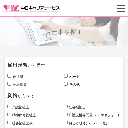
お仕事を探す
雇用形態
から探す
正社員
パート
契約職員
その他
資格
から探す
介護福祉士
社会福祉士
精神保健福祉士
介護支援専門員(ケアマネジャー)
社会福祉主事
初任者研修(ヘルパー2級)