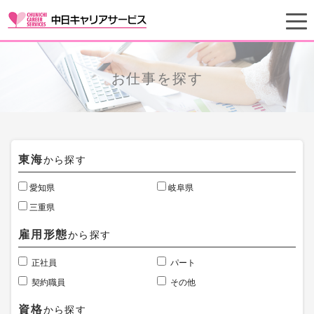
お仕事を探す
東海
から探す
愛知県
岐阜県
三重県
雇用形態
から探す
正社員
パート
契約職員
その他
資格
から探す