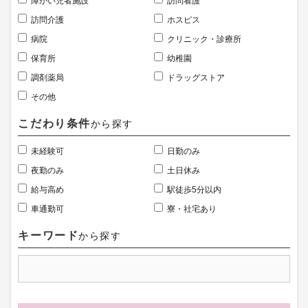
障がい児者施設
訪問看護
訪問介護
ホスピス
病院
クリニック・診療所
保育所
幼稚園
調剤薬局
ドラッグストア
その他
こだわり条件
から探す
未経験可
日勤のみ
夜勤のみ
土日休み
給与高め
駅徒歩5分以内
車通勤可
寮・社宅あり
キーワード
から探す