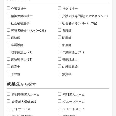
介護福祉士
社会福祉士
精神保健福祉士
介護支援専門員(ケアマネジャー)
社会福祉主事
初任者研修(ヘルパー2級)
実務者研修(ヘルパー1級)
看護師
保健師
助産師
准看護師
薬剤師
理学療法士(PT)
作業療法士(OT)
言語聴覚士(ST)
視能訓練士
保育士
幼稚園教諭
その他
無資格
就業先
から探す
特別養護老人ホーム
有料老人ホーム
介護老人保健施設
グループホーム
デイサービス
ショートステイ